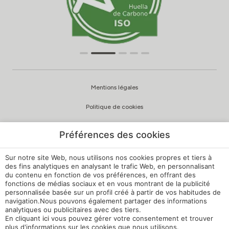
Mentions légales
Politique de cookies
Politique de confidentialité
Préférences des cookies
Politique de qualité et d’environnement
Sur notre site Web, nous utilisons nos cookies propres et tiers à
Canal de signalement
des fins analytiques en analysant le trafic Web, en personnalisant
du contenu en fonction de vos préférences, en offrant des
fonctions de médias sociaux et en vous montrant de la publicité
Règlement intérieur
personnalisée basée sur un profil créé à partir de vos habitudes de
navigation.Nous pouvons également partager des informations
Paramètres des cookies
analytiques ou publicitaires avec des tiers.
En cliquant
ici
vous pouvez gérer votre consentement et trouver
Ma réservation
plus d'informations sur les cookies que nous utilisons.
Développé par
mirai