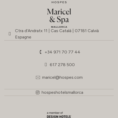
Ctra d'Andratx 11 | Cas Catalá | 07181 Calvià
Espagne
+34 971 70 77 44
617 278 500
maricel@hospes.com
hospeshotelsmallorca