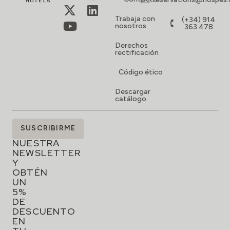
Trabaja con
(+34) 914
nosotros
363 478
Derechos
rectificación
Código ético
Descargar
catálogo
SUSCRÍBETE
SUSCRIBIRME
A
NUESTRA
NEWSLETTER
Y
OBTÉN
UN
5%
DE
DESCUENTO
EN