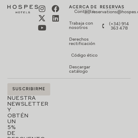
SUSCRÍBETE
SUSCRIBIRME
A
NUESTRA
NEWSLETTER
Y
OBTÉN
UN
5%
DE
DESCUENTO
EN
TU
RESERVA