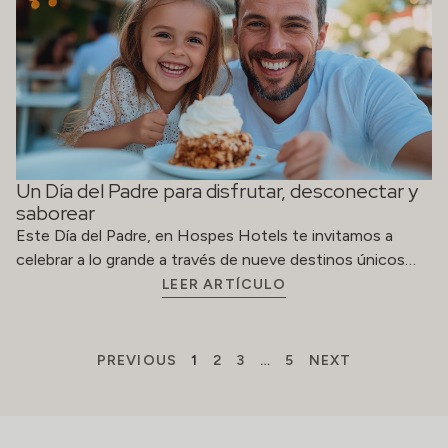
LEER ARTÍCULO
PREVIOUS
1
2
3
…
5
NEXT
ACERCA DE
RESERVAS
Contacto
reservations@hospes
Trabaja con
(+34) 914
nosotros
363 478
Derechos
rectificación
Código ético
Descargar
catálogo