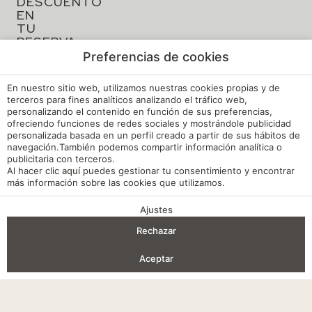
Preferencias de cookies
Aviso legal
En nuestro sitio web, utilizamos nuestras cookies propias y de
Política de cookies
terceros para fines analíticos analizando el tráfico web,
personalizando el contenido en función de sus preferencias,
Configuración cookies
ofreciendo funciones de redes sociales y mostrándole publicidad
personalizada basada en un perfil creado a partir de sus hábitos de
navegación.También podemos compartir información analítica o
Política de privacidad
publicitaria con terceros.
Al hacer clic
aquí
puedes gestionar tu consentimiento y encontrar
Política de Calidad y Medioambiente
más información sobre las cookies que utilizamos.
Canal de Denuncias Hoteles de España
Ajustes
VENTAJAS DE RESERVA
Reglamento de Régimen Interno
Rechazar
Entrada — Salida
2
Mi reserva
Aceptar
Desarrollado por
mirai
Acceder / Registrarse
Dónde
Cuándo
Promoción
Gestiona tu reserva
Quién