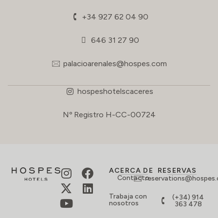
+34 927 62 04 90
646 31 27 90
palacioarenales@hospes.com
hospeshotelscaceres
Nº Registro H-CC-00724
ACERCA DE
RESERVAS
Contacto
reservations@hospes
Trabaja con
(+34) 914
nosotros
363 478