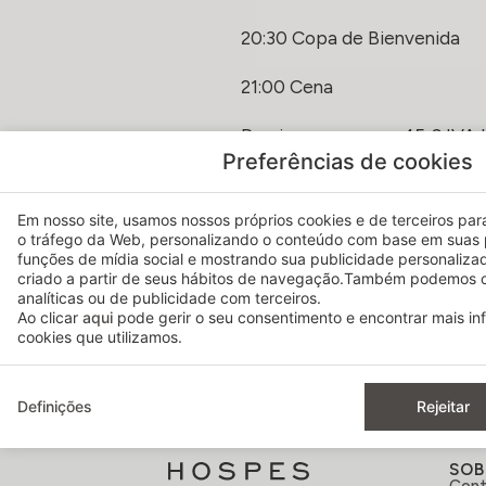
20:30 Copa de Bienvenida
21:00 Cena
Precio por persona 45 € IVA I
Preferências de cookies
Información & Reservas:
Hospes Palacio del Bailío
Em nosso site, usamos nossos próprios cookies e de terceiros para 
(+34) 957 498 993
o tráfego da Web, personalizando o conteúdo com base em suas 
funções de mídia social e mostrando sua publicidade personaliza
maitre.palaciodelbailio@hos
criado a partir de seus hábitos de navegação.Também podemos c
analíticas ou de publicidade com terceiros.
MAY 18, 2026
Ao clicar
aqui
pode gerir o seu consentimento e encontrar mais i
cookies que utilizamos.
Definições
Rejeitar
SOB
Cont