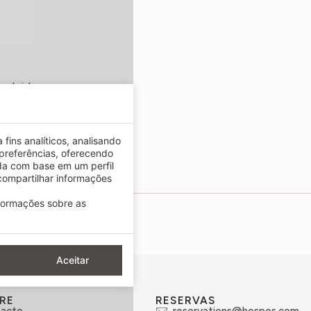
ncluido
fins analíticos, analisando
preferências, oferecendo
da com base em um perfil
pes.com
ompartilhar informações
nformações sobre as
Aceitar
RE
RESERVAS
acto