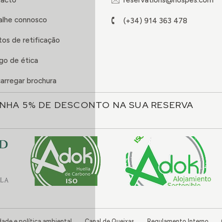
reservations@hospes.com
alhe connosco
(+34) 914 363 478
tos de retificação
go de ética
arregar brochura
NHA 5% DE DESCONTO NA SUA RESERVA
dade e política ambiental
Canal de Queixas
Regulamento Interno