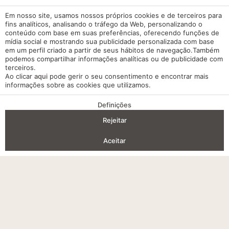
Em nosso site, usamos nossos próprios cookies e de terceiros para
fins analíticos, analisando o tráfego da Web, personalizando o
conteúdo com base em suas preferências, oferecendo funções de
mídia social e mostrando sua publicidade personalizada com base
em um perfil criado a partir de seus hábitos de navegação.Também
podemos compartilhar informações analíticas ou de publicidade com
terceiros.
Ao clicar
aqui
pode gerir o seu consentimento e encontrar mais
informações sobre as cookies que utilizamos.
Definições
VANTAGENS DA RESERVA
Rejeitar
Entrada — Saída
2
Aceitar
Aceder / Registar-se
Onde
Quando
Promoção
Gerir a minha reserva
Quem
Quarto 1
adultos
2
Desde 7 anos