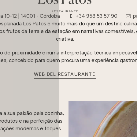
a 10-12 | 14001 - Córdoba
+34 958 53 57 90
p
esplanada Los Patos é muito mais do que um destino culinár
os frutos da terra e da estação em narrativas comestíveis, 
criativa.
 de proximidade e numa interpretação técnica impecável da
ea, concebido para quem procura uma experiência gastro
WEB DEL RESTAURANTE
a a sua paixão pela cozinha,
produtos e na perfeição das
ntações modernas e toques