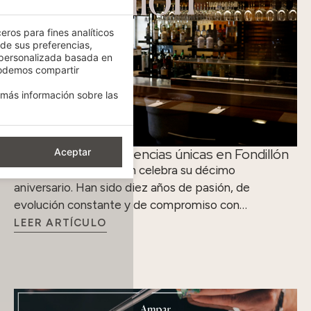
eros para fines analíticos
 de sus preferencias,
 personalizada basada en
podemos compartir
más información sobre las
Diez años de experiencias únicas en Fondillón
Aceptar
El restaurante Fondillón celebra su décimo
aniversario. Han sido diez años de pasión, de
evolución constante y de compromiso con…
LEER ARTÍCULO