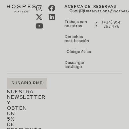
Código ético
Descargar
catálogo
SUSCRÍBETE
SUSCRIBIRME
A
NUESTRA
NEWSLETTER
Y
OBTÉN
UN
5%
DE
DESCUENTO
EN
TU
RESERVA