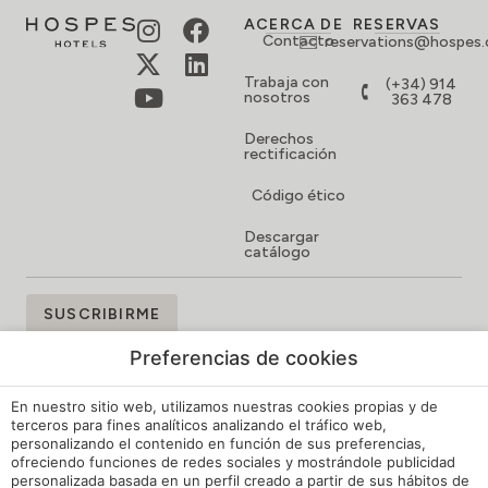
ACERCA DE
RESERVAS
Contacto
reservations@hospes
Trabaja con
(+34) 914
nosotros
363 478
Derechos
rectificación
Código ético
Descargar
catálogo
SUSCRÍBETE
SUSCRIBIRME
A
NUESTRA
Preferencias de cookies
NEWSLETTER
Y
OBTÉN
En nuestro sitio web, utilizamos nuestras cookies propias y de
UN
terceros para fines analíticos analizando el tráfico web,
personalizando el contenido en función de sus preferencias,
5%
ofreciendo funciones de redes sociales y mostrándole publicidad
DE
personalizada basada en un perfil creado a partir de sus hábitos de