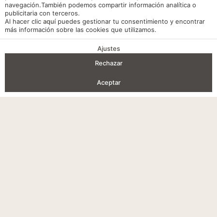
DESCUENTO
navegación.También podemos compartir información analítica o
EN
publicitaria con terceros.
TU
Al hacer clic
aquí
puedes gestionar tu consentimiento y encontrar
RESERVA
más información sobre las cookies que utilizamos.
Ajustes
VENTAJAS DE RESERVA
Rechazar
Entrada — Salida
2
Aceptar
Acceder / Registrarse
Dónde
Cuándo
Promoción
Gestiona tu reserva
Quién
Habitación 1
adultos
2
Desde 7 años
niños
0
Aviso legal
Hasta 6 años
Política de cookies
Añadir habitación
Aplicar