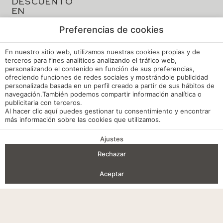
DESCUENTO
EN
TU
RESERVA
Preferencias de cookies
En nuestro sitio web, utilizamos nuestras cookies propias y de
terceros para fines analíticos analizando el tráfico web,
personalizando el contenido en función de sus preferencias,
ofreciendo funciones de redes sociales y mostrándole publicidad
personalizada basada en un perfil creado a partir de sus hábitos de
navegación.También podemos compartir información analítica o
publicitaria con terceros.
Al hacer clic
aquí
puedes gestionar tu consentimiento y encontrar
más información sobre las cookies que utilizamos.
Ajustes
VENTAJAS DE RESERVA
Rechazar
Entrada — Salida
2
Aceptar
Aviso legal
Acceder / Registrarse
Dónde
Cuándo
Promoción
Gestiona tu reserva
Quién
Política de cookies