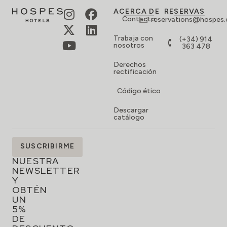
ACERCA DE
RESERVAS
Contacto
reservations@hospes
Trabaja con
(+34) 914
nosotros
363 478
Derechos
rectificación
Código ético
Descargar
catálogo
SUSCRÍBETE
SUSCRIBIRME
A
NUESTRA
NEWSLETTER
Y
OBTÉN
UN
5%
DE