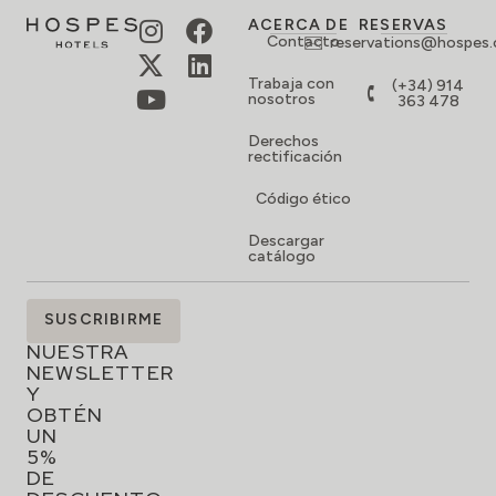
ACERCA DE
RESERVAS
Contacto
reservations@hospes
Trabaja con
(+34) 914
nosotros
363 478
Derechos
rectificación
Código ético
Descargar
catálogo
SUSCRÍBETE
SUSCRIBIRME
A
NUESTRA
NEWSLETTER
Y
OBTÉN
UN
5%
DE