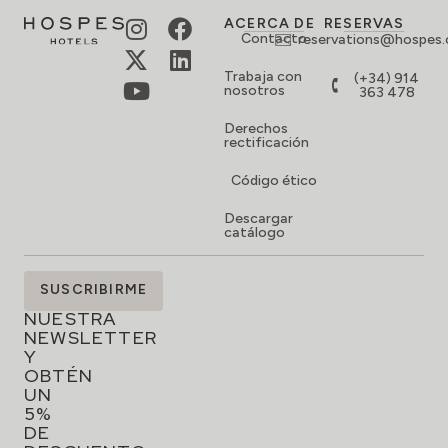
ACERCA DE
RESERVAS
Contacto
reservations@hospes
Trabaja con
(+34) 914
nosotros
363 478
Derechos
rectificación
Código ético
Descargar
catálogo
SUSCRÍBETE
SUSCRIBIRME
A
NUESTRA
NEWSLETTER
Y
OBTÉN
UN
5%
DE