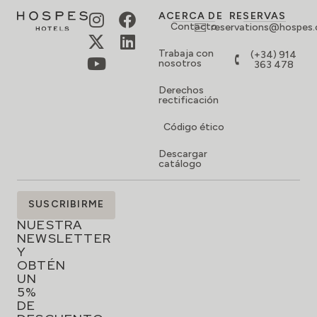
ACERCA DE
RESERVAS
Contacto
reservations@hospes
Trabaja con
(+34) 914
nosotros
363 478
Derechos
rectificación
Código ético
Descargar
catálogo
SUSCRÍBETE
SUSCRIBIRME
A
NUESTRA
NEWSLETTER
Y
OBTÉN
UN
5%
DE