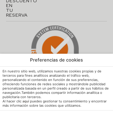
Aviso legal
Política de cookies
Preferencias de cookies
Configuración cookies
En nuestro sitio web, utilizamos nuestras cookies propias y de
Política de privacidad
terceros para fines analíticos analizando el tráfico web,
personalizando el contenido en función de sus preferencias,
ofreciendo funciones de redes sociales y mostrándole publicidad
Política de Calidad y Medioambiente
personalizada basada en un perfil creado a partir de sus hábitos de
navegación.También podemos compartir información analítica o
Canal de Denuncias Hoteles de España
publicitaria con terceros.
Al hacer clic
aquí
puedes gestionar tu consentimiento y encontrar
Reglamento de Régimen Interno
más información sobre las cookies que utilizamos.
Mi reserva