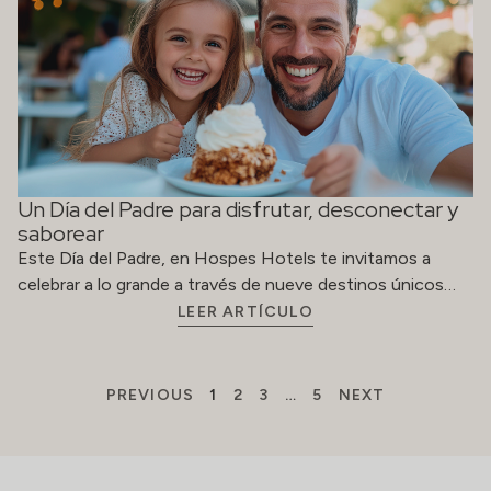
saborear
Este Día del Padre, en Hospes Hotels te invitamos a
celebrar a lo grande a través de nueve destinos únicos…
LEER ARTÍCULO
PREVIOUS
1
2
3
…
5
NEXT
ACERCA DE
RESERVAS
Contacto
reservations@hospes
Trabaja con
(+34) 914
nosotros
363 478
Derechos
rectificación
Código ético