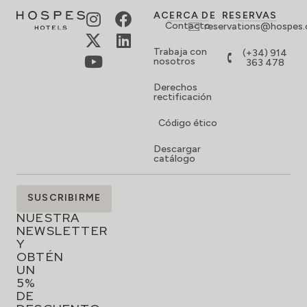
Descargar
catálogo
SUSCRÍBETE
SUSCRIBIRME
A
NUESTRA
NEWSLETTER
Y
OBTÉN
UN
5%
DE
DESCUENTO
EN
TU
RESERVA