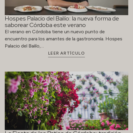
Hospes Palacio del Bailío: la nueva forma de
saborear Córdoba este verano
El verano en Córdoba tiene un nuevo punto de
encuentro para los amantes de la gastronomía. Hospes
Palacio del Bailío,…
LEER ARTÍCULO
La Fiesta de los Patios de Córdoba: tradición
viva entre flores, historia y convivencia
Cada mes de mayo, Festival de los Patios Cordobeses
transforma la ciudad en un espectáculo de color, aroma y
tradición….
LEER ARTÍCULO