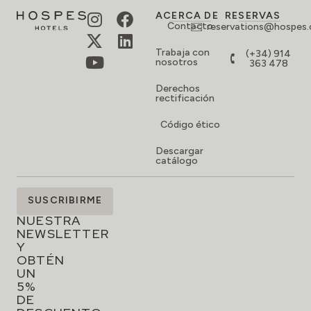
ACERCA DE
RESERVAS
Contacto
reservations@hospes
Trabaja con
(+34) 914
nosotros
363 478
Derechos
rectificación
Código ético
Descargar
catálogo
SUSCRÍBETE
SUSCRIBIRME
A
NUESTRA
NEWSLETTER
Y
OBTÉN
UN
5%
DE