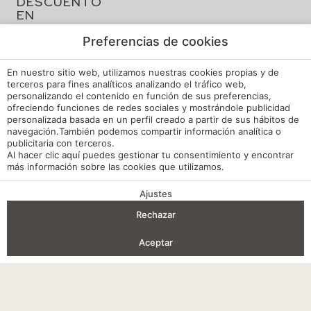
DESCUENTO
EN
TU
RESERVA
Preferencias de cookies
En nuestro sitio web, utilizamos nuestras cookies propias y de
terceros para fines analíticos analizando el tráfico web,
personalizando el contenido en función de sus preferencias,
ofreciendo funciones de redes sociales y mostrándole publicidad
personalizada basada en un perfil creado a partir de sus hábitos de
navegación.También podemos compartir información analítica o
publicitaria con terceros.
Al hacer clic
aquí
puedes gestionar tu consentimiento y encontrar
más información sobre las cookies que utilizamos.
Ajustes
VENTAJAS DE RESERVA
Rechazar
Entrada — Salida
2
Aceptar
Aviso legal
Acceder / Registrarse
Dónde
Cuándo
Promoción
Gestiona tu reserva
Quién
Política de cookies