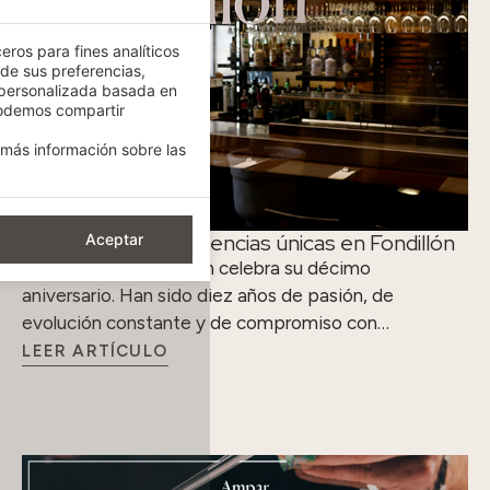
eros para fines analíticos
 de sus preferencias,
 personalizada basada en
podemos compartir
más información sobre las
Diez años de experiencias únicas en Fondillón
Aceptar
El restaurante Fondillón celebra su décimo
aniversario. Han sido diez años de pasión, de
evolución constante y de compromiso con…
LEER ARTÍCULO