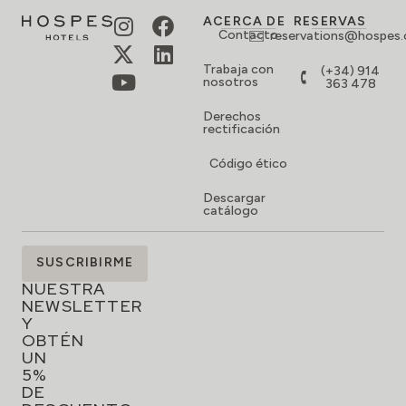
ACERCA DE
RESERVAS
Contacto
reservations@hospes
Trabaja con
(+34) 914
nosotros
363 478
Derechos
rectificación
Código ético
Descargar
catálogo
SUSCRÍBETE
SUSCRIBIRME
A
NUESTRA
NEWSLETTER
Y
OBTÉN
UN
5%
DE