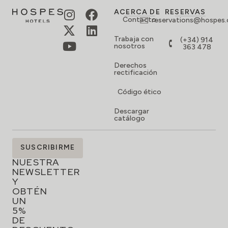
ACERCA DE
RESERVAS
Contacto
reservations@hospes
Trabaja con
(+34) 914
nosotros
363 478
Derechos
rectificación
Código ético
Descargar
catálogo
SUSCRÍBETE
SUSCRIBIRME
A
NUESTRA
NEWSLETTER
Y
OBTÉN
UN
5%
DE