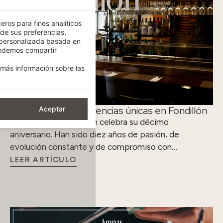
eros para fines analíticos
 de sus preferencias,
 personalizada basada en
podemos compartir
más información sobre las
Diez años de experiencias únicas en Fondillón
Aceptar
El restaurante Fondillón celebra su décimo
aniversario. Han sido diez años de pasión, de
evolución constante y de compromiso con…
LEER ARTÍCULO