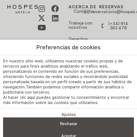
Código ético
Descargar
catálogo
SUSCRÍBETE
SUSCRIBIRME
A
NUESTRA
Preferencias de cookies
NEWSLETTER
Y
OBTÉN
En nuestro sitio web, utilizamos nuestras cookies propias y de
UN
terceros para fines analíticos analizando el tráfico web,
5%
personalizando el contenido en función de sus preferencias,
DE
ofreciendo funciones de redes sociales y mostrándole publicidad
personalizada basada en un perfil creado a partir de sus hábitos de
DESCUENTO
navegación.También podemos compartir información analítica o
EN
publicitaria con terceros.
TU
Al hacer clic
aquí
puedes gestionar tu consentimiento y encontrar
RESERVA
más información sobre las cookies que utilizamos.
Ajustes
VENTAJAS DE RESERVA
Rechazar
Entrada — Salida
2
Aceptar