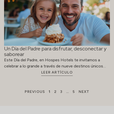
Un Día del Padre para disfrutar, desconectar y
saborear
Este Día del Padre, en Hospes Hotels te invitamos a
celebrar a lo grande a través de nueve destinos únicos…
LEER ARTÍCULO
PREVIOUS
1
2
3
…
5
NEXT
ACERCA DE
RESERVAS
Contacto
reservations@hospes
Trabaja con
(+34) 914
nosotros
363 478
Derechos
rectificación