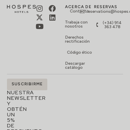
ACERCA DE
RESERVAS
Contacto
reservations@hospes
Trabaja con
(+34) 914
nosotros
363 478
Derechos
rectificación
Código ético
Descargar
catálogo
SUSCRÍBETE
SUSCRIBIRME
A
NUESTRA
NEWSLETTER
Y
OBTÉN
UN
5%
DE