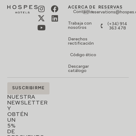
ACERCA DE
RESERVAS
Contacto
reservations@hospes
Trabaja con
(+34) 914
nosotros
363 478
Derechos
rectificación
Código ético
Descargar
catálogo
SUSCRÍBETE
SUSCRIBIRME
A
NUESTRA
NEWSLETTER
Y
OBTÉN
UN
5%
DE