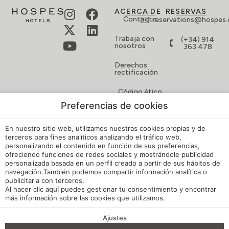
ACERCA DE
RESERVAS
Contacto
reservations@hospes
Trabaja con
(+34) 914
nosotros
363 478
Derechos
rectificación
Código ético
Preferencias de cookies
Descargar
catálogo
En nuestro sitio web, utilizamos nuestras cookies propias y de
terceros para fines analíticos analizando el tráfico web,
SUSCRÍBETE
personalizando el contenido en función de sus preferencias,
SUSCRIBIRME
A
ofreciendo funciones de redes sociales y mostrándole publicidad
NUESTRA
personalizada basada en un perfil creado a partir de sus hábitos de
NEWSLETTER
navegación.También podemos compartir información analítica o
Y
publicitaria con terceros.
Al hacer clic
aquí
puedes gestionar tu consentimiento y encontrar
OBTÉN
más información sobre las cookies que utilizamos.
UN
5%
Ajustes
DE
VENTAJAS DE RESERVA