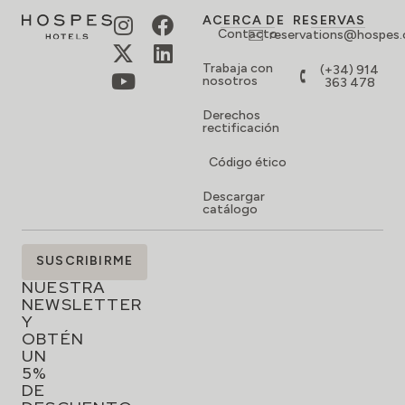
ACERCA DE
RESERVAS
Contacto
reservations@hospes
Trabaja con
(+34) 914
nosotros
363 478
Derechos
rectificación
Código ético
Descargar
catálogo
SUSCRÍBETE
SUSCRIBIRME
A
NUESTRA
NEWSLETTER
Y
OBTÉN
UN
5%
DE