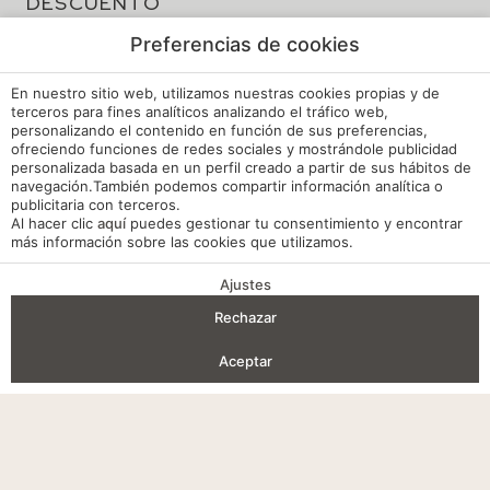
DESCUENTO
EN
TU
Preferencias de cookies
RESERVA
En nuestro sitio web, utilizamos nuestras cookies propias y de
terceros para fines analíticos analizando el tráfico web,
personalizando el contenido en función de sus preferencias,
ofreciendo funciones de redes sociales y mostrándole publicidad
personalizada basada en un perfil creado a partir de sus hábitos de
navegación.También podemos compartir información analítica o
publicitaria con terceros.
Al hacer clic
aquí
puedes gestionar tu consentimiento y encontrar
más información sobre las cookies que utilizamos.
Ajustes
VENTAJAS DE RESERVA
Rechazar
Entrada — Salida
2
Aceptar
Aviso legal
Acceder / Registrarse
Dónde
Cuándo
Promoción
Gestiona tu reserva
Quién
Política de cookies
Habitación 1