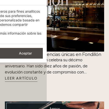
eros para fines analíticos
 de sus preferencias,
 personalizada basada en
podemos compartir
más información sobre las
Diez años de experiencias únicas en Fondillón
Aceptar
El restaurante Fondillón celebra su décimo
aniversario. Han sido diez años de pasión, de
evolución constante y de compromiso con…
LEER ARTÍCULO