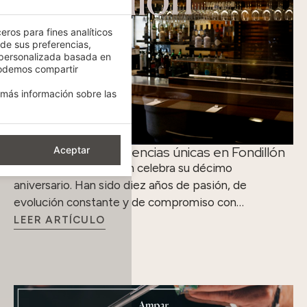
eros para fines analíticos
 de sus preferencias,
 personalizada basada en
podemos compartir
más información sobre las
Diez años de experiencias únicas en Fondillón
Aceptar
El restaurante Fondillón celebra su décimo
aniversario. Han sido diez años de pasión, de
evolución constante y de compromiso con…
LEER ARTÍCULO