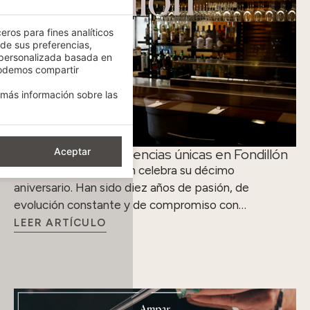
eros para fines analíticos
 de sus preferencias,
 personalizada basada en
podemos compartir
más información sobre las
Diez años de experiencias únicas en Fondillón
Aceptar
El restaurante Fondillón celebra su décimo
aniversario. Han sido diez años de pasión, de
evolución constante y de compromiso con…
LEER ARTÍCULO