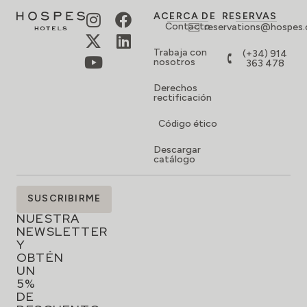
ACERCA DE
RESERVAS
Contacto
reservations@hospes
Trabaja con
(+34) 914
nosotros
363 478
Derechos
rectificación
Código ético
Descargar
catálogo
SUSCRÍBETE
SUSCRIBIRME
A
NUESTRA
NEWSLETTER
Y
OBTÉN
UN
5%
DE