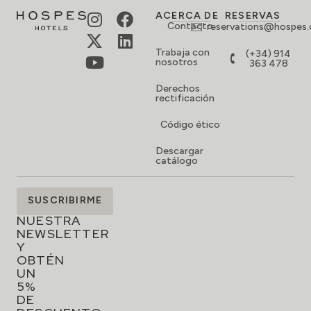
ACERCA DE
RESERVAS
Contacto
reservations@hospes
Trabaja con
(+34) 914
nosotros
363 478
Derechos
rectificación
Código ético
Descargar
catálogo
SUSCRÍBETE
SUSCRIBIRME
A
NUESTRA
NEWSLETTER
Y
OBTÉN
UN
5%
DE