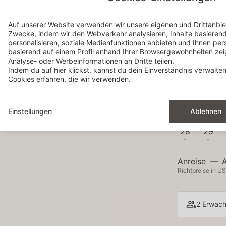
Mo
Di
Auf unserer Website verwenden wir unsere eigenen und Drittanbiet
1
Zwecke, indem wir den Webverkehr analysieren, Inhalte basierend 
-
personalisieren, soziale Medienfunktionen anbieten und Ihnen per
basierend auf einem Profil anhand Ihrer Browsergewohnheiten ze
7
8
Analyse- oder Werbeinformationen an Dritte teilen.
-
-
Indem du auf
hier
klickst, kannst du dein Einverständnis verwalte
Cookies erfahren, die wir verwenden.
14
15
-
-
21
22
Einstellungen
Ablehnen
-
-
28
29
-
-
Anreise
—
Richtpreise in US
2 Erwach