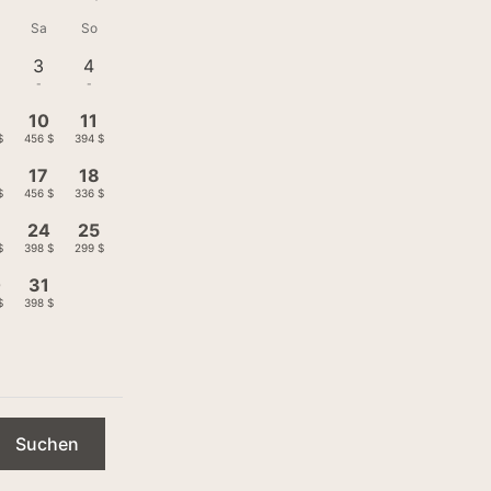
Sa
So
3
4
-
-
10
11
$
456 $
394 $
17
18
$
456 $
336 $
3
24
25
$
398 $
299 $
0
31
$
398 $
Suchen