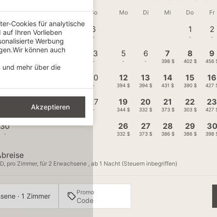
Mi
Do
Fr
Sa
So
Mo
Di
Mi
Do
Fr
er-Cookies für analytische
2
3
4
5
6
1
2
auf Ihren Vorlieben
-
-
-
-
-
-
-
sonalisierte Werbung
igen.Wir können auch
9
10
11
12
13
5
6
7
8
9
-
-
-
-
-
-
-
398 $
402 $
456 
n und mehr über die
16
17
18
19
20
12
13
14
15
16
-
-
-
-
-
394 $
394 $
431 $
390 $
427 
23
24
25
26
27
19
20
21
22
2
Akzeptieren
-
-
-
-
-
344 $
332 $
373 $
303 $
427 
30
26
27
28
29
3
-
332 $
373 $
386 $
386 $
398 
Abreise
D, pro Zimmer, für 2 Erwachsene , ab 1 Nacht (Steuern inbegriffen)
Promo
sene · 1 Zimmer