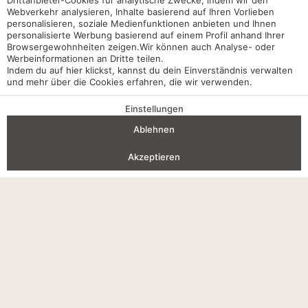
Drittanbieter-Cookies für analytische Zwecke, indem wir den
Webverkehr analysieren, Inhalte basierend auf Ihren Vorlieben
personalisieren, soziale Medienfunktionen anbieten und Ihnen
personalisierte Werbung basierend auf einem Profil anhand Ihrer
Impressum
Browsergewohnheiten zeigen.Wir können auch Analyse- oder
Werbeinformationen an Dritte teilen.
Indem du auf
hier
klickst, kannst du dein Einverständnis verwalten
Cookie-Richtlinien
und mehr über die Cookies erfahren, die wir verwenden.
Datenschutzrichtlinien
Einstellungen
VORTEILE EINER BUCHUNG
Qualität und Umweltpolitik
Ablehnen
Anreise — Abreise
2
Beschwerdekanal
Akzeptieren
Interne Vorschriften
Anmelden
Wo
Wann
Promo
Buchung bearbeiten
Wer
Cookie-Einstellungen
Meine Buchung
​Zimmer 1​
Entwickelt von
mirai
Erwachsene
2
Ab 7 Jahren
Kinder
0
Bis 6 Jahre