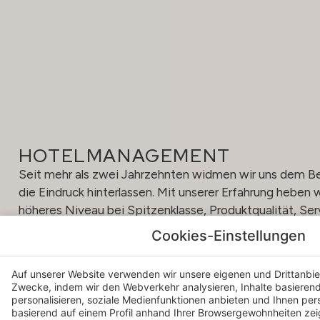
HOTELMANAGEMENT
Seit mehr als zwei Jahrzehnten widmen wir uns dem Be
die Eindruck hinterlassen. Mit unserer Erfahrung heben w
höheres Niveau bei Spitzenklasse, Produktqualität, Se
um erstklassige Ergebnisse zu erzielen.
Cookies-Einstellungen
Wir bieten bewährte Verfahren im Hotelmanagement, l
Auf unserer Website verwenden wir unsere eigenen und Drittanbiet
Buchungszentrale und unsere Geschäftsstruktur, alles 
Zwecke, indem wir den Webverkehr analysieren, Inhalte basierend 
Protokolle, die Hospes zu einer renommierten Marke m
personalisieren, soziale Medienfunktionen anbieten und Ihnen per
basierend auf einem Profil anhand Ihrer Browsergewohnheiten ze