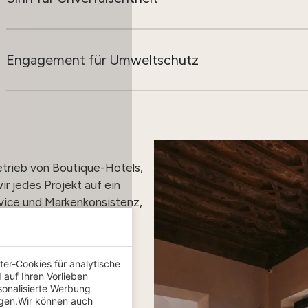
Engagement für Umweltschutz
trieb von Boutique-Hotels,
ir jedes Projekt auf ein
rvice und Markenkonsistenz,
eistungsstarke
er-Cookies für analytische
unter dem Dach bester
auf Ihren Vorlieben
achen.
sonalisierte Werbung
igen.Wir können auch