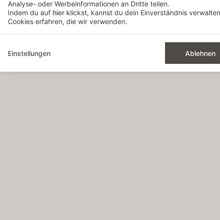
Analyse- oder Werbeinformationen an Dritte teilen.
Wir glauben an langfristige Beziehungen, enge Zusam
Indem du auf
hier
klickst, kannst du dein Einverständnis verwalte
Vertrauen. Denn ein Hotelprojekt wird nicht nur mit Zah
Cookies erfahren, die wir verwenden.
und Richtung. Hospes betreibt nicht nur Hotels, Hospes
Positionierung und Zukunft.
Einstellungen
Ablehnen