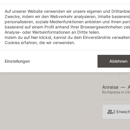
Mo
Di
Auf unserer Website verwenden wir unsere eigenen und Drittanbiet
1
Zwecke, indem wir den Webverkehr analysieren, Inhalte basierend 
-
personalisieren, soziale Medienfunktionen anbieten und Ihnen per
7
8
basierend auf einem Profil anhand Ihrer Browsergewohnheiten ze
-
-
Analyse- oder Werbeinformationen an Dritte teilen.
Indem du auf
hier
klickst, kannst du dein Einverständnis verwalte
14
15
Cookies erfahren, die wir verwenden.
-
-
21
22
-
-
Einstellungen
Ablehnen
28
29
-
-
Anreise
—
Richtpreise in US
2 Erwach