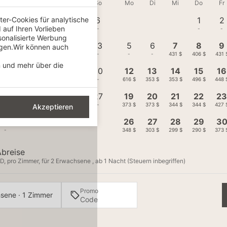
Mi
Do
Fr
Sa
So
Mo
Di
Mi
Do
Fr
er-Cookies für analytische
2
3
4
5
6
1
2
auf Ihren Vorlieben
-
-
-
-
-
-
-
sonalisierte Werbung
9
10
11
12
13
5
6
7
8
9
igen.Wir können auch
-
-
-
-
-
-
-
431 $
406 $
431 
n und mehr über die
16
17
18
19
20
12
13
14
15
16
-
-
-
-
-
616 $
353 $
353 $
496 $
448 
23
24
25
26
27
19
20
21
22
2
-
-
-
-
-
373 $
373 $
344 $
344 $
427 
Akzeptieren
30
26
27
28
29
3
-
348 $
303 $
299 $
290 $
373 
Abreise
D, pro Zimmer, für 2 Erwachsene , ab 1 Nacht (Steuern inbegriffen)
Promo
sene · 1 Zimmer