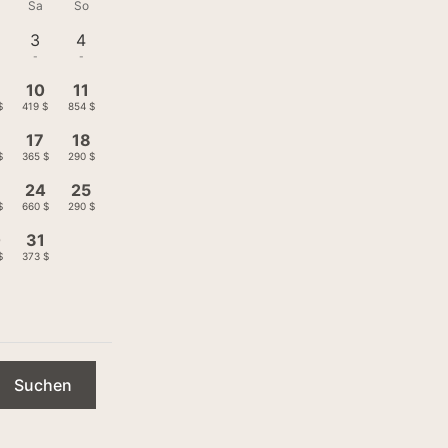
Sa
So
3
4
-
-
10
11
$
419 $
854 $
17
18
$
365 $
290 $
3
24
25
$
660 $
290 $
0
31
$
373 $
Suchen