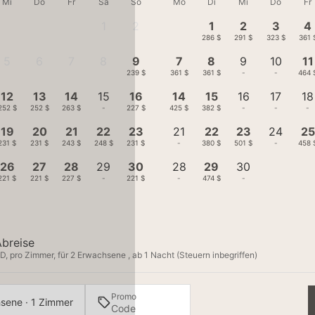
Mi
Do
Fr
Sa
So
Mo
Di
Mi
Do
Fr
1
2
1
2
3
4
-
-
286 $
291 $
323 $
361 
5
6
7
8
9
7
8
9
10
11
-
-
-
-
239 $
361 $
361 $
-
-
464 
12
13
14
15
16
14
15
16
17
18
252 $
252 $
263 $
-
227 $
425 $
382 $
-
-
-
19
20
21
22
23
21
22
23
24
25
231 $
231 $
243 $
248 $
231 $
-
380 $
501 $
-
458 
26
27
28
29
30
28
29
30
221 $
221 $
227 $
-
221 $
-
474 $
-
Abreise
D, pro Zimmer, für 2 Erwachsene , ab 1 Nacht (Steuern inbegriffen)
Promo
sene · 1 Zimmer