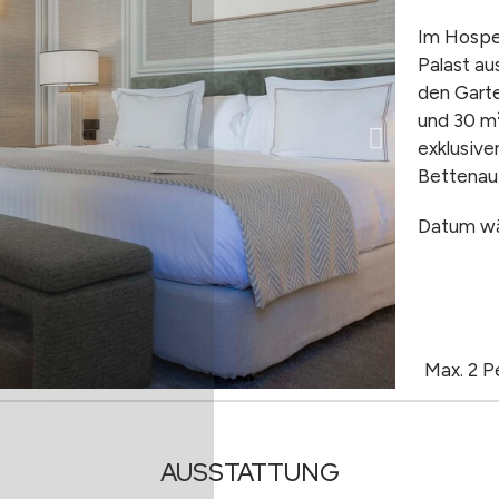
Im Hospes
Palast au
den Garte
und 30 m²
exklusiv
Bettenau
Datum w
Max. 2 P
AUSSTATTUNG