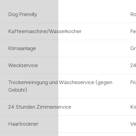
Dog Friendly
Ro
Kaffeemaschine/Wasserkocher
Fe
Klimaanlage
Gr
Weckservice
24
Trockenreinigung und Wäscheservice (gegen
Fr
Gebühr)
24 Stunden Zimmerservice
Ki
Haartrockner
Ve