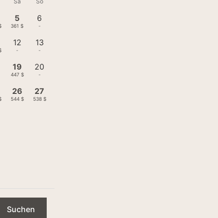
Sa
So
5
6
$
361 $
-
12
13
$
-
-
19
20
447 $
-
26
27
$
544 $
538 $
Suchen