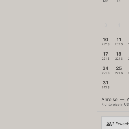
Mo
Di
3
4
-
-
10
11
252 $
252 $
17
18
221 $
221 $
24
25
221 $
221 $
31
243 $
Anreise
—
Richtpreise in US
2 Erwach