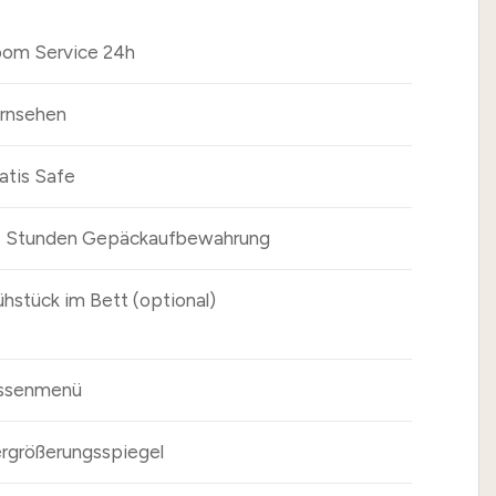
om Service 24h
rnsehen
atis Safe
 Stunden Gepäckaufbewahrung
ühstück im Bett (optional)
ssenmenü
rgrößerungsspiegel