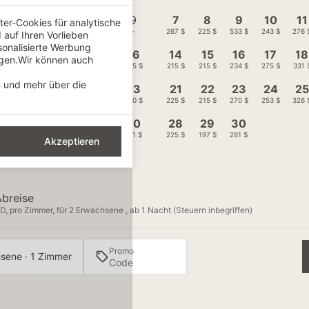
5
6
7
8
9
7
8
9
10
11
er-Cookies für analytische
-
-
-
-
-
267 $
225 $
533 $
243 $
276 
auf Ihren Vorlieben
sonalisierte Werbung
12
13
14
15
16
14
15
16
17
18
igen.Wir können auch
498 $
314 $
337 $
-
225 $
215 $
215 $
234 $
275 $
331 
n und mehr über die
19
20
21
22
23
21
22
23
24
25
270 $
270 $
262 $
316 $
220 $
225 $
215 $
270 $
253 $
326 
26
27
28
29
30
28
29
30
264 $
264 $
248 $
253 $
201 $
225 $
197 $
281 $
Akzeptieren
Abreise
D, pro Zimmer, für 2 Erwachsene , ab 1 Nacht (Steuern inbegriffen)
Promo
sene · 1 Zimmer