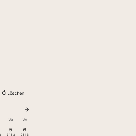
Löschen
Sa
So
5
6
$
348 $
281 $