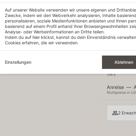
3
4
Auf unserer Website verwenden wir unsere eigenen und Drittanbiet
-
-
Zwecke, indem wir den Webverkehr analysieren, Inhalte basierend 
personalisieren, soziale Medienfunktionen anbieten und Ihnen per
10
11
basierend auf einem Profil anhand Ihrer Browsergewohnheiten ze
-
-
Analyse- oder Werbeinformationen an Dritte teilen.
Indem du auf
hier
klickst, kannst du dein Einverständnis verwalte
17
18
Cookies erfahren, die wir verwenden.
275 $
234 $
24
25
270 $
264 $
Einstellungen
Ablehnen
31
206 $
Anreise
—
Richtpreise in US
2 Erwach