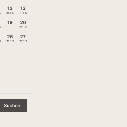
12
13
$
354 $
211 $
19
20
$
-
220 $
26
27
$
326 $
225 $
Suchen