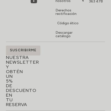
nosotros
363 478
Derechos
rectificación
Código ético
Descargar
catálogo
SUSCRÍBETE
SUSCRIBIRME
A
NUESTRA
NEWSLETTER
Y
OBTÉN
UN
5%
DE
DESCUENTO
EN
TU
RESERVA