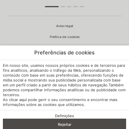
Aviso legal
Política de cookies
Política de privacidade
Preferências de cookies
Qualidade e política ambiental
Em nosso site, usamos nossos próprios cookies e de terceiros para
Canal de Queixas
fins analíticos, analisando o tráfego da Web, personalizando o
conteúdo com base em suas preferências, oferecendo funções de
mídia social e mostrando sua publicidade personalizada com base
Regulamento Interno
em um perfil criado a partir de seus hábitos de navegação.Também
podemos compartilhar informações analíticas ou de publicidade com
Configuração de cookies
terceiros.
Ao clicar
aqui
pode gerir o seu consentimento e encontrar mais
A minha reserva
informações sobre as cookies que utilizamos.
Desenvolvido por
mirai
Definições
VANTAGENS DA RESERVA
Rejeitar