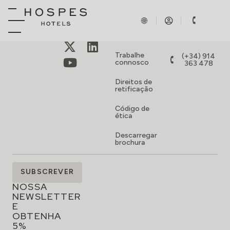
SOBRE
RESERVAS
Contacto
reservations@hospes
Trabalhe
(+34) 914
connosco
363 478
Direitos de
retificação
Código de
ética
Descarregar
brochura
SUBSCREVA
SUBSCREVER
A
NOSSA
NEWSLETTER
E
OBTENHA
5%