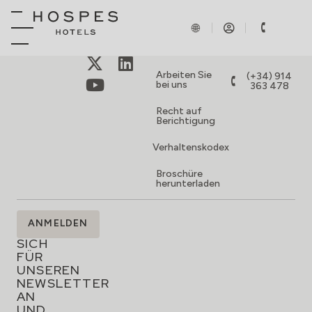
ÜBER
BUCHUNGEN
Kontakt
reservations@hospes
Arbeiten Sie
(+34) 914
bei uns
363 478
Recht auf
Berichtigung
Verhaltenskodex
Broschüre
herunterladen
MELDEN
ANMELDEN
SIE
SICH
FÜR
UNSEREN
NEWSLETTER
AN
UND