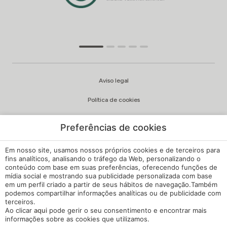
Aviso legal
Política de cookies
Política de privacidade
Preferências de cookies
Qualidade e política ambiental
Em nosso site, usamos nossos próprios cookies e de terceiros para
Canal de Queixas
fins analíticos, analisando o tráfego da Web, personalizando o
conteúdo com base em suas preferências, oferecendo funções de
mídia social e mostrando sua publicidade personalizada com base
Regulamento Interno
em um perfil criado a partir de seus hábitos de navegação.Também
podemos compartilhar informações analíticas ou de publicidade com
Configuração de cookies
terceiros.
Ao clicar
aqui
pode gerir o seu consentimento e encontrar mais
A minha reserva
informações sobre as cookies que utilizamos.
Desenvolvido por
mirai