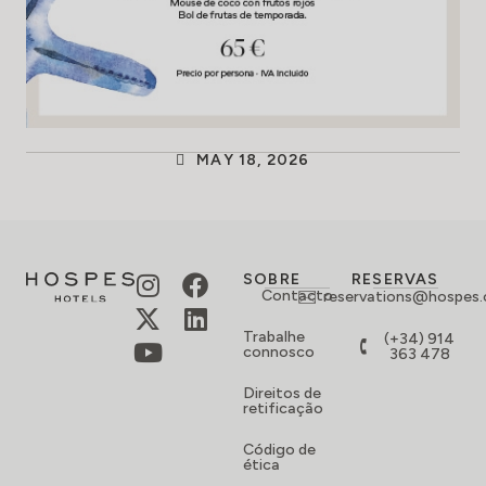
MAY 18, 2026
SOBRE
RESERVAS
Contacto
reservations@hospes
Trabalhe
(+34) 914
connosco
363 478
Direitos de
retificação
Código de
ética