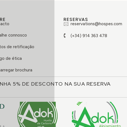
RE
RESERVAS
acto
reservations@hospes.com
alhe connosco
(+34) 914 363 478
tos de retificação
go de ética
arregar brochura
NHA 5% DE DESCONTO NA SUA RESERVA