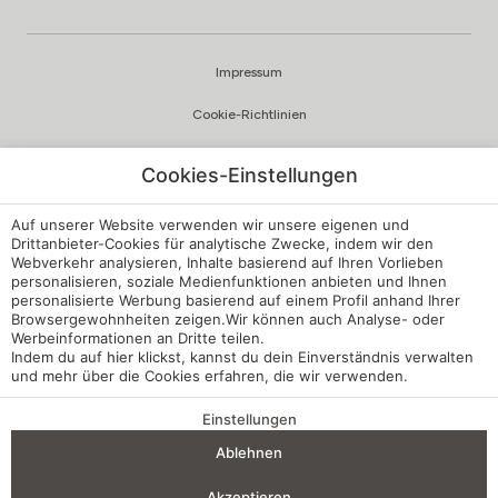
Impressum
Cookie-Richtlinien
Datenschutzrichtlinien
Cookies-Einstellungen
Qualität und Umweltpolitik
Auf unserer Website verwenden wir unsere eigenen und
Beschwerdekanal
Drittanbieter-Cookies für analytische Zwecke, indem wir den
Webverkehr analysieren, Inhalte basierend auf Ihren Vorlieben
personalisieren, soziale Medienfunktionen anbieten und Ihnen
Interne Vorschriften
personalisierte Werbung basierend auf einem Profil anhand Ihrer
Browsergewohnheiten zeigen.Wir können auch Analyse- oder
Cookie-Einstellungen
Werbeinformationen an Dritte teilen.
Indem du auf
hier
klickst, kannst du dein Einverständnis verwalten
Meine Buchung
und mehr über die Cookies erfahren, die wir verwenden.
Entwickelt von
mirai
Einstellungen
VORTEILE EINER BUCHUNG
Ablehnen
Anreise — Abreise
2
Akzeptieren