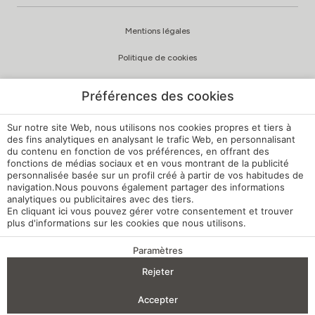
Mentions légales
Politique de cookies
Politique de confidentialité
Préférences des cookies
Politique de qualité et d’environnement
Sur notre site Web, nous utilisons nos cookies propres et tiers à
Canal de signalement
des fins analytiques en analysant le trafic Web, en personnalisant
du contenu en fonction de vos préférences, en offrant des
fonctions de médias sociaux et en vous montrant de la publicité
Règlement intérieur
personnalisée basée sur un profil créé à partir de vos habitudes de
navigation.Nous pouvons également partager des informations
Paramètres des cookies
analytiques ou publicitaires avec des tiers.
En cliquant
ici
vous pouvez gérer votre consentement et trouver
Ma réservation
plus d'informations sur les cookies que nous utilisons.
Développé par
mirai
Paramètres
Rejeter
AVANTAGES DE LA RÉSERVATION
Accepter