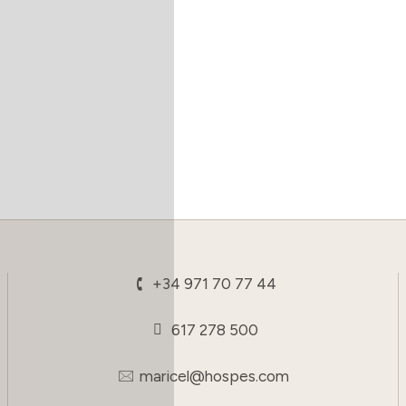
+34 971 70 77 44
617 278 500
maricel@hospes.com