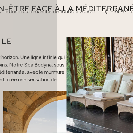
EN-ÊTRE FACE À LA MÉDITERRAN
s : du lundi au dimanche de 10h00 à 20h00.
+34 971 
 LE
horizon. Une ligne infinie qui
soins. Notre Spa Bodyna, sous
 Méditerranée, avec le murmure
, crée une sensation de