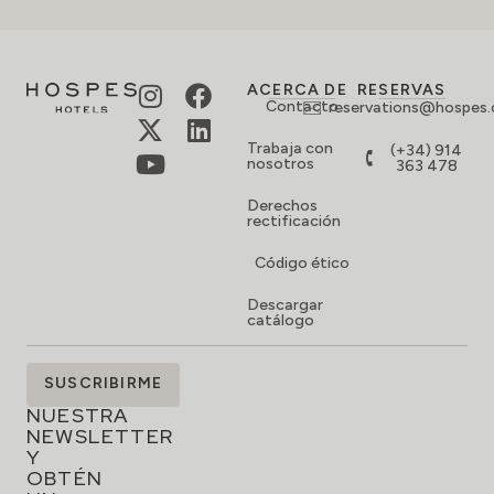
ACERCA DE
RESERVAS
Contacto
reservations@hospes
Trabaja con
(+34) 914
nosotros
363 478
Derechos
rectificación
Código ético
Descargar
catálogo
SUSCRÍBETE
SUSCRIBIRME
A
NUESTRA
NEWSLETTER
Y
OBTÉN